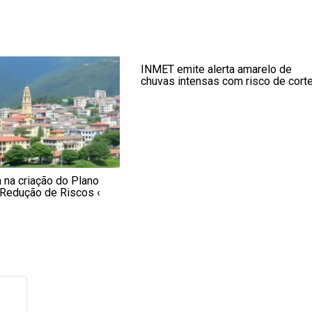
INMET emite alerta amarelo de
chuvas intensas com risco de cort
de energia em Campinas e Região 
sexta
a na criação do Plano
 Redução de Riscos ‹