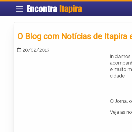
Encontra
Itapira
O Blog com Notícias de Itapira 
20/02/2013
Iniciamos 
acompanha
e muito m
cidade.
O Jornal o
Veja as no