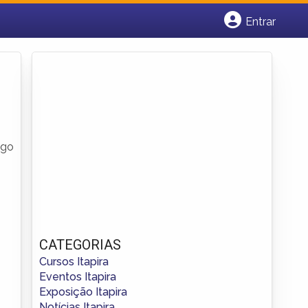
Entrar
Cadastrar empresa
Fazer login
Criar conta
ego
CATEGORIAS
Cursos Itapira
Eventos Itapira
Exposição Itapira
Notícias Itapira