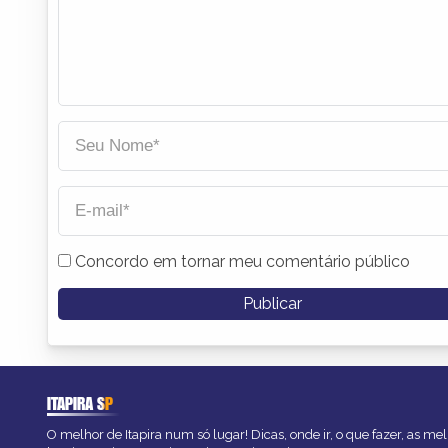
Concordo em tornar meu comentário público
ITAPIRA
SP
O melhor de Itapira num só lugar! Dicas, onde ir, o que fazer, as m