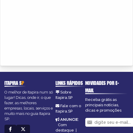
ITAPIRA
SP
LINKS RÁPIDOS
NOVIDADES POR E-
MAIL
O melhor de Itapira num só
Sobre
lugar! Dicas, onde ir, o que
Itapira.SP
Receba grátis as
fazer, as melhores
principais notícias,
Fale com o
empresas, locais, serviços e
dicas e promoções
Itapira.SP
muito mais no guia Itapira
SP.
ANUNCIE
:
Com
destaque
|