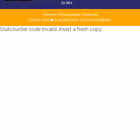
Grátis
Termos
|
Privacidade
|
Sitemap
Criado com ❤️ e ☕ pelo time do EncontraBrasil
Statcounter code invalid. Insert a fresh copy.